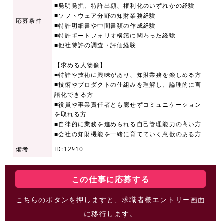
■発明発掘、特許出願、権利化のいずれかの経験
■ソフトウェア分野の知財業務経験
応募条件
■特許明細書や中間書類の作成経験
■特許ポートフォリオ構築に関わった経験
■他社特許の調査・評価経験
【求める人物像】
■特許や技術に興味があり、知財業務を楽しめる方
■技術やプロダクトの仕組みを理解し、論理的に言
語化できる方
■役員や事業責任者とも臆せずコミュニケーション
を取れる方
■自律的に業務を進められる自己管理能力の高い方
■会社の知財機能を一緒に育てていく意欲のある方
備考
ID:12910
この仕事に応募する
こちらのボタンを押しますと、求職者様エントリー画面
に移行します。