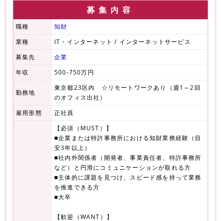
募集内容
職種
知財
業種
IT・インターネット / インターネットサービス
募集先
企業
年収
500-750万円
東京都23区内 ☆リモートワークあり（週1～2回
勤務地
のオフィス出社）
雇用形態
正社員
【必須（MUST）】
■企業または特許事務所における知財業務経験（目
安3年以上）
■社内外関係者（開発者、事業責任者、特許事務所
など）と円滑にコミュニケーションが取れる方
■主体的に課題を見つけ、スピード感を持って業務
を推進できる方
■大卒
【歓迎（WANT）】