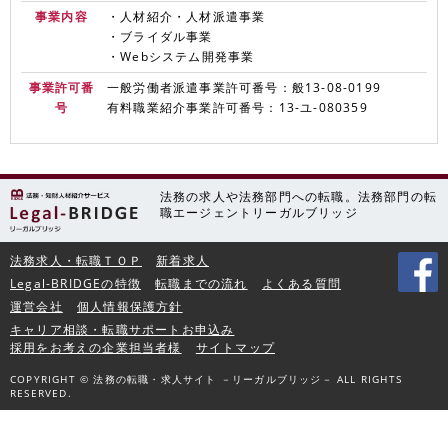
事業内容
・人材紹介・人材派遣事業
・ブライダル事業
・Webシステム開発事業
事業許可番
一般労働者派遣事業許可番号：般13-08-0199
号
有料職業紹介事業許可番号：13-ユ-080359
法務の求人や法務部門への転職。法務部門の転
職エージェントリーガルブリッジ
法務求人・転職ＴＯＰ
新着求人
Legal-BRIDGEの特徴
転職までの流れ
よくある質問
運営会社
個人情報保護方針
キャリア相談・転職サポートお申込み
採用をお考えの企業担当者様
サイトマップ
COPYRIGHT © 法務の転職・求人サイト －リーガルブリッジ－ ALL RIGHTS
RESERVED.