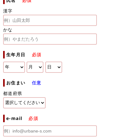
氏名
必須
漢字
かな
生年月日
必須
お住まい
任意
都道府県
e-mail
必須