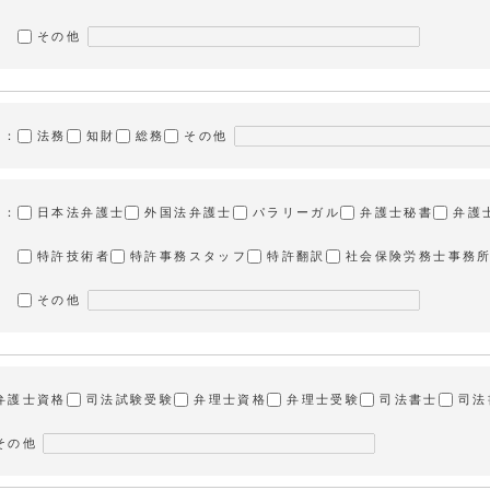
その他
業：
法務
知財
総務
その他
業：
日本法弁護士
外国法弁護士
パラリーガル
弁護士秘書
弁護
特許技術者
特許事務スタッフ
特許翻訳
社会保険労務士事務
その他
弁護士資格
司法試験受験
弁理士資格
弁理士受験
司法書士
司法
その他