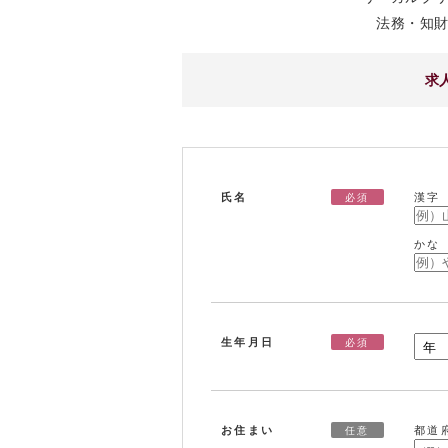
法務・知
求
氏名
漢字
必須
かな
生年月日
必須
お住まい
都道
任意