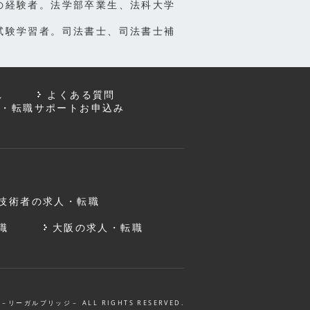
の経験者。法学部卒業生、法科大学
試験学習者。司法書士、司法書士補
れ
よくある質問
談・転職サポートお申込み
技術者の求人・転職
職
大阪の求人・転職
－リーガルブリッジ－ ALL RIGHTS RESERVED.