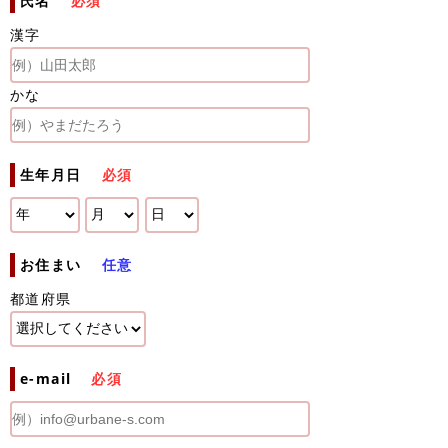
氏名
必須
漢字
かな
生年月日
必須
お住まい
任意
都道府県
e-mail
必須