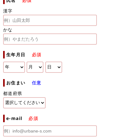
氏名
必須
漢字
かな
生年月日
必須
お住まい
任意
都道府県
e-mail
必須