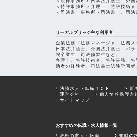
＜法律事務所＞日本法弁護士、外国
＜特許事務所＞弁理士、特許技術者
＜司法書士事務所＞司法書士、司法
リーガルブリッジ主な利用者
企業法務（法務マネージャ・法務ス
日本法弁護士、外国法弁護士、パラ
院卒業生、司法修習生など。
弁理士、特許技術者、特許事務、特
助者の経験者。司法書士試験学習者
法務求人・転職ＴＯＰ
新
運営会社
個人情報保護方
サイトマップ
おすすめの転職・求人情報一覧
法務の求人・転職
知財の